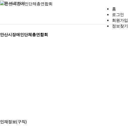
본문 바로가기
홈
로그인
회원가입
정보찾기
사업 소개
공지사항
기관 소개
행복드림버스
안산시장애인단체총연합회
버스 이용 안내
자유게시판
인재정보(구직)
행복드림버스 신청
자료실
채용정보(구인)
신청 결과
연합회 소식
1:1 문의
안산시장애인일자리통합센터
이용 후기
일자리 소식
정보마당
인재정보(구직)