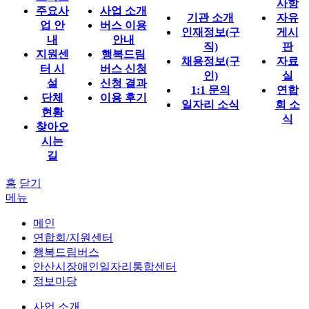
사항
주요사
사업 소개
기관 소개
자유
업 안
버스 이용
인재정보(구
게시
내
안내
직)
판
지원센
행복드림
채용정보(구
자료
터 시
버스 신청
인)
실
설
신청 결과
1:1 문의
연합
단체
이용 후기
일자리 소식
회 소
현황
식
찾아오
시는
길
홈
닫기
메뉴
메인
연합회/지원센터
행복드림버스
안산시장애인일자리통합센터
정보마당
사업 소개