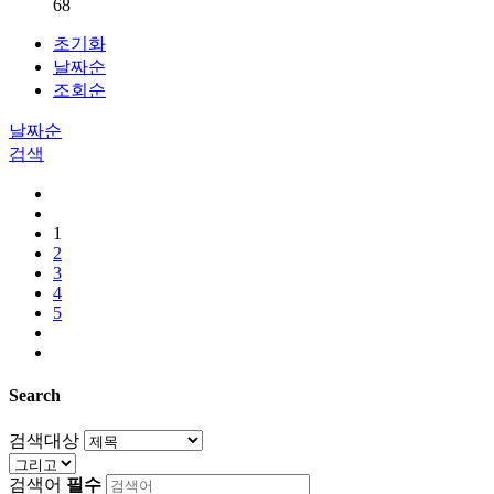
68
초기화
날짜순
조회순
날짜순
검색
1
2
3
4
5
Search
검색대상
검색어
필수