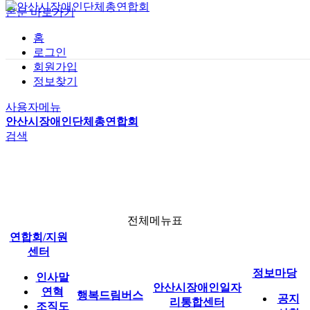
본문 바로가기
홈
로그인
회원가입
사업 소개
공지사항
기관 소개
정보찾기
전체메뉴
버스 이용 안내
자유게시판
인재정보(구직)
행복드림버스
사용자메뉴
행복드림버스 신청
자료실
채용정보(구인)
안산시장애인단체총연합회
검색
신청 결과
연합회 소식
1:1 문의
이용 후기
일자리 소식
안산시장애인일자리통합센터
전체메뉴표
연합회/지원
정보마당
센터
정보마당
인사말
안산시장애인일자
연혁
행복드림버스
공지
리통합센터
조직도