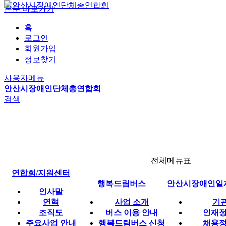
본문 바로가기
홈
로그인
회원가입
공지사항
정보찾기
자유게시판
정보마당
사용자메뉴
자료실
안산시장애인단체총연합회
검색
연합회 소식
전체메뉴표
연합회/지원센터
행복드림버스
안산시장애인일
인사말
연혁
사업 소개
기
조직도
버스 이용 안내
인재정
주요사업 안내
행복드림버스 신청
채용정