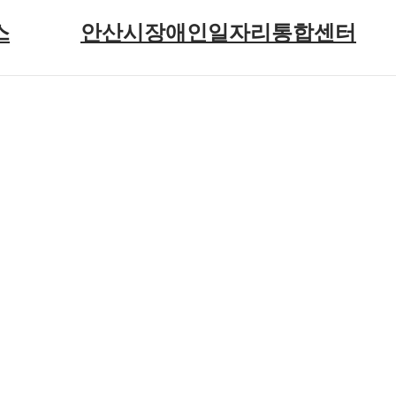
스
안산시장애인일자리통합센터
기관 소개
전체메뉴
인재정보(구직)
청
채용정보(구인)
1:1 문의
일자리 소식