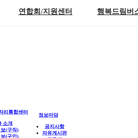
연합회/지원센터
행복드림버
인사말
사업 소개
연혁
버스 이용 안내
조직도
행복드림버스 신
주요사업 안내
신청 결과
지원센터 시설
이용 후기
단체 현황
찾아오시는 길
자리통합센터
정보마당
관 소개
공지사항
보(구직)
자유게시판
보(구인)