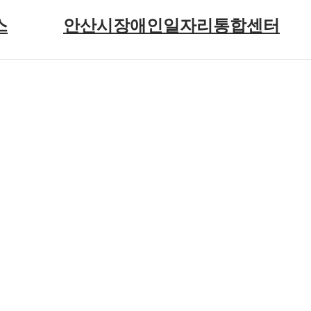
스
안산시장애인일자리통합센터
기관 소개
전체메뉴
인재정보(구직)
청
채용정보(구인)
1:1 문의
일자리 소식