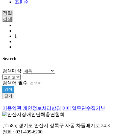
조회순
정렬
검색
1
Search
검색대상
검색어
필수
검색
닫기
이용약관
개인정보처리방침
이메일무단수집거부
[15585] 경기도 안산시 상록구 사동 차돌배기로 24-3
전화 : 031-409-6200