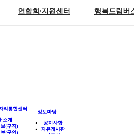
연합회/지원센터
행복드림버
인사말
사업 소개
연혁
버스 이용 안내
조직도
행복드림버스 신
주요사업 안내
신청 결과
지원센터 시설
이용 후기
단체 현황
찾아오시는 길
자리통합센터
정보마당
관 소개
공지사항
보(구직)
자유게시판
보(구인)