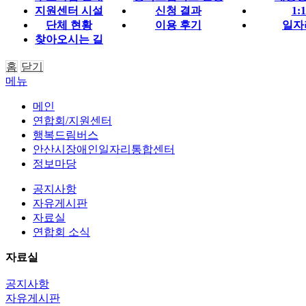
지원센터 시설
신청 결과
1:
단체 현황
이용 후기
일자
찾아오시는 길
홈
닫기
메뉴
메인
연합회/지원센터
행복드림버스
안산시장애인일자리통합센터
정보마당
공지사항
자유게시판
자료실
연합회 소식
자료실
공지사항
자유게시판