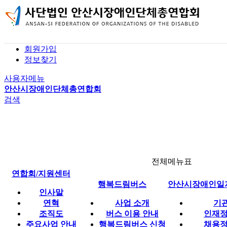
본문 바로가기
홈
로그인
회원가입
공지사항
정보찾기
자유게시판
정보마당
사용자메뉴
자료실
안산시장애인단체총연합회
검색
연합회 소식
전체메뉴표
연합회/지원센터
행복드림버스
안산시장애인일
인사말
연혁
사업 소개
기
조직도
버스 이용 안내
인재정
주요사업 안내
행복드림버스 신청
채용정