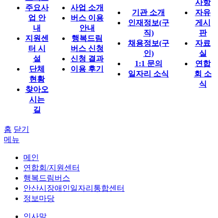
사항
주요사
사업 소개
기관 소개
자유
업 안
버스 이용
인재정보(구
게시
내
안내
직)
판
지원센
행복드림
채용정보(구
자료
터 시
버스 신청
인)
실
설
신청 결과
1:1 문의
연합
단체
이용 후기
일자리 소식
회 소
현황
식
찾아오
시는
길
홈
닫기
메뉴
메인
연합회/지원센터
행복드림버스
안산시장애인일자리통합센터
정보마당
인사말