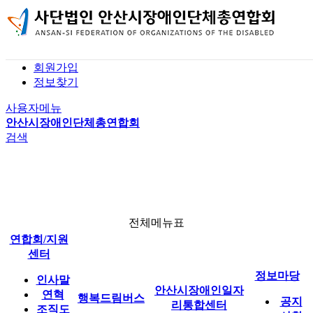
본문 바로가기
홈
로그인
회원가입
사업 소개
공지사항
기관 소개
정보찾기
전체메뉴
버스 이용 안내
자유게시판
인재정보(구직)
행복드림버스
사용자메뉴
행복드림버스 신청
자료실
채용정보(구인)
안산시장애인단체총연합회
검색
신청 결과
연합회 소식
1:1 문의
이용 후기
일자리 소식
안산시장애인일자리통합센터
전체메뉴표
연합회/지원
정보마당
센터
정보마당
인사말
안산시장애인일자
연혁
행복드림버스
공지
리통합센터
조직도